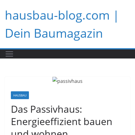
Zum
hausbau-blog.com |
Inhalt
springen
Dein Baumagazin
HAUSBAU
Das Passivhaus:
Energieeffizient bauen
und wohnen