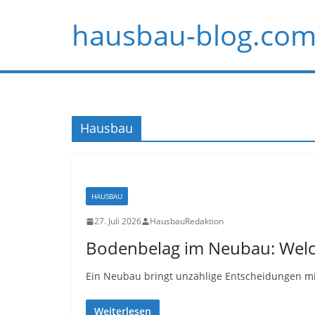
Zum
hausbau-blog.com
Inhalt
springen
Hausbau
HAUSBAU
27. Juli 2026
HausbauRedaktion
Bodenbelag im Neubau: Welch
Ein Neubau bringt unzählige Entscheidungen mit 
Weiterlesen