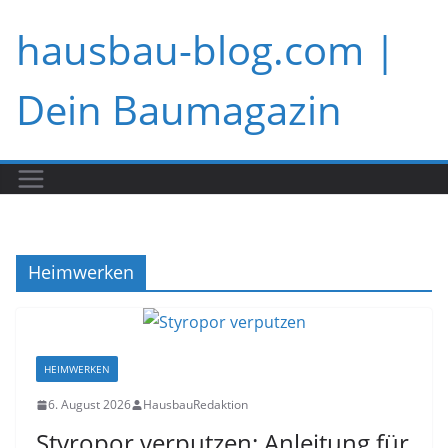
Zum
hausbau-blog.com |
Inhalt
springen
Dein Baumagazin
Heimwerken
HEIMWERKEN
6. August 2026
HausbauRedaktion
Styropor verputzen: Anleitung für