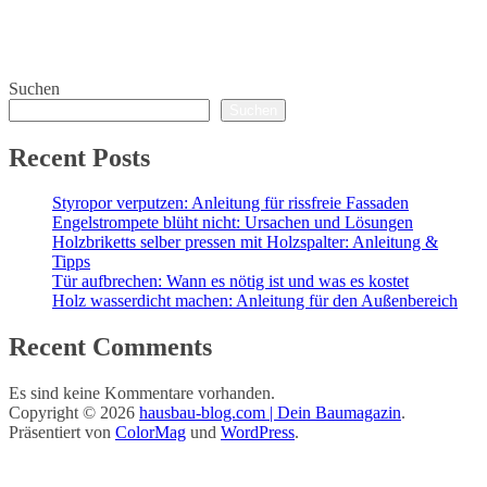
Suchen
Suchen
Recent Posts
Styropor verputzen: Anleitung für rissfreie Fassaden
Engelstrompete blüht nicht: Ursachen und Lösungen
Holzbriketts selber pressen mit Holzspalter: Anleitung &
Tipps
Tür aufbrechen: Wann es nötig ist und was es kostet
Holz wasserdicht machen: Anleitung für den Außenbereich
Recent Comments
Es sind keine Kommentare vorhanden.
Copyright © 2026
hausbau-blog.com | Dein Baumagazin
.
Präsentiert von
ColorMag
und
WordPress
.