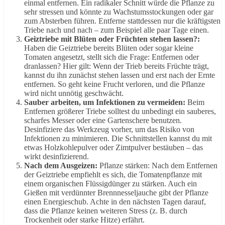
einmal entfernen. Ein radikaler Schnitt würde die Pflanze zu
sehr stressen und könnte zu Wachstumsstockungen oder gar
zum Absterben führen. Entferne stattdessen nur die kräftigsten
Triebe nach und nach – zum Beispiel alle paar Tage einen.
Geiztriebe mit Blüten oder Früchten stehen lassen?:
Haben die Geiztriebe bereits Blüten oder sogar kleine
Tomaten angesetzt, stellt sich die Frage: Entfernen oder
dranlassen? Hier gilt: Wenn der Trieb bereits Früchte trägt,
kannst du ihn zunächst stehen lassen und erst nach der Ernte
entfernen. So geht keine Frucht verloren, und die Pflanze
wird nicht unnötig geschwächt.
Sauber arbeiten, um Infektionen zu vermeiden:
Beim
Entfernen größerer Triebe solltest du unbedingt ein sauberes,
scharfes Messer oder eine Gartenschere benutzen.
Desinfiziere das Werkzeug vorher, um das Risiko von
Infektionen zu minimieren. Die Schnittstellen kannst du mit
etwas Holzkohlepulver oder Zimtpulver bestäuben – das
wirkt desinfizierend.
Nach dem Ausgeizen:
Pflanze stärken: Nach dem Entfernen
der Geiztriebe empfiehlt es sich, die Tomatenpflanze mit
einem organischen Flüssigdünger zu stärken. Auch ein
Gießen mit verdünnter Brennnesseljauche gibt der Pflanze
einen Energieschub. Achte in den nächsten Tagen darauf,
dass die Pflanze keinen weiteren Stress (z. B. durch
Trockenheit oder starke Hitze) erfährt.