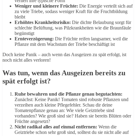
verliert ihre typische Form
Weniger und kleinere Früchte:
Die Energie verteilt sich auf
zu viele Triebe, sodass weniger Kraft für die Fruchtbildung
bleibt
Erhöhtes Krankheitsrisiko:
Die dichte Belaubung sorgt für
schlechte Belüftung, was Pilzkrankheiten wie die Braunfäule
begünstigt
Ernteverzögerung:
Die Früchte reifen langsamer, weil die
Pflanze mit dem Wachstum der Triebe beschäftigt ist
Doch keine Panik – auch wenn das Ausgeizen zu spät erfolgt, ist
noch nicht alles verloren!
Was tun, wenn das Ausgeizen bereits zu
spät erfolgt ist?
Ruhe bewahren und die Pflanze genau begutachten:
Zunächst: Keine Panik! Tomaten sind robuste Pflanzen und
verzeihen auch kleine Pflegefehler. Schau dir deine
Tomatenpflanze genau an: Wie viele Geiztriebe sind
vorhanden? Wie groß sind sie? Haben sie bereits Blüten oder
Früchte angesetzt?
Nicht radikal alles auf einmal entfernen:
Wenn die
Geiztriebe schon sehr groß sind, solltest du sie nicht alle auf